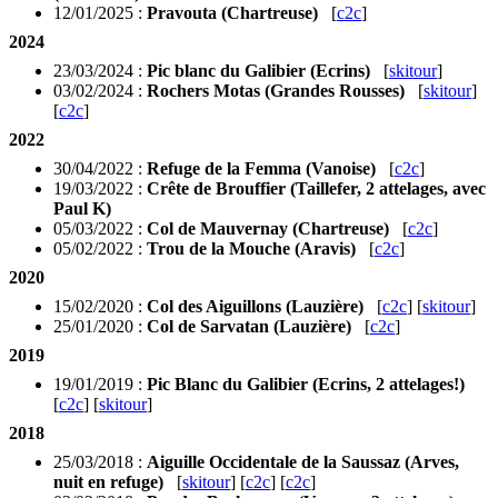
12/01/2025 :
Pravouta (Chartreuse)
[
c2c
]
2024
23/03/2024 :
Pic blanc du Galibier (Ecrins)
[
skitour
]
03/02/2024 :
Rochers Motas (Grandes Rousses)
[
skitour
]
[
c2c
]
2022
30/04/2022 :
Refuge de la Femma (Vanoise)
[
c2c
]
19/03/2022 :
Crête de Brouffier (Taillefer, 2 attelages, avec
Paul K)
05/03/2022 :
Col de Mauvernay (Chartreuse)
[
c2c
]
05/02/2022 :
Trou de la Mouche (Aravis)
[
c2c
]
2020
15/02/2020 :
Col des Aiguillons (Lauzière)
[
c2c
] [
skitour
]
25/01/2020 :
Col de Sarvatan (Lauzière)
[
c2c
]
2019
19/01/2019 :
Pic Blanc du Galibier (Ecrins, 2 attelages!)
[
c2c
] [
skitour
]
2018
25/03/2018 :
Aiguille Occidentale de la Saussaz (Arves,
nuit en refuge)
[
skitour
] [
c2c
] [
c2c
]