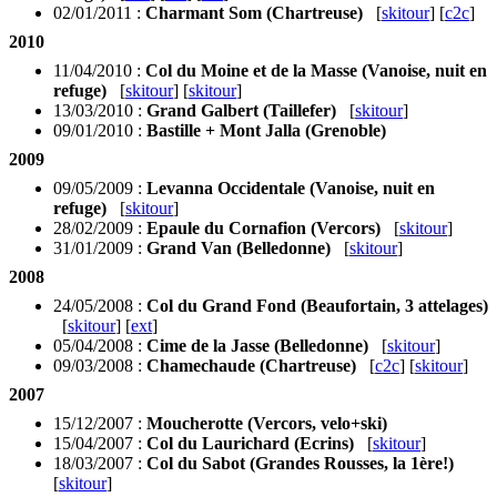
02/01/2011 :
Charmant Som (Chartreuse)
[
skitour
] [
c2c
]
2010
11/04/2010 :
Col du Moine et de la Masse (Vanoise, nuit en
refuge)
[
skitour
] [
skitour
]
13/03/2010 :
Grand Galbert (Taillefer)
[
skitour
]
09/01/2010 :
Bastille + Mont Jalla (Grenoble)
2009
09/05/2009 :
Levanna Occidentale (Vanoise, nuit en
refuge)
[
skitour
]
28/02/2009 :
Epaule du Cornafion (Vercors)
[
skitour
]
31/01/2009 :
Grand Van (Belledonne)
[
skitour
]
2008
24/05/2008 :
Col du Grand Fond (Beaufortain, 3 attelages)
[
skitour
] [
ext
]
05/04/2008 :
Cime de la Jasse (Belledonne)
[
skitour
]
09/03/2008 :
Chamechaude (Chartreuse)
[
c2c
] [
skitour
]
2007
15/12/2007 :
Moucherotte (Vercors, velo+ski)
15/04/2007 :
Col du Laurichard (Ecrins)
[
skitour
]
18/03/2007 :
Col du Sabot (Grandes Rousses, la 1ère!)
[
skitour
]