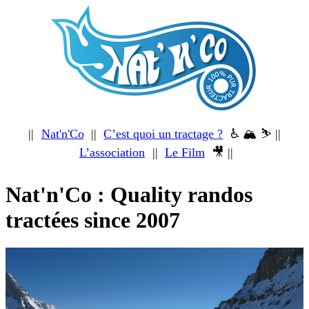
||
Nat'n'Co
||
C’est quoi un tractage ?
♿ 🏔 ⛷ ||
L’association
||
Le Film
🎥 ||
Nat'n'Co : Quality randos
tractées since 2007