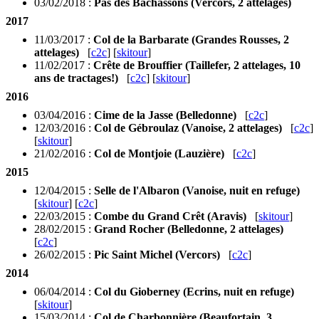
03/02/2018 :
Pas des Bachassons (Vercors, 2 attelages)
2017
11/03/2017 :
Col de la Barbarate (Grandes Rousses, 2
attelages)
[
c2c
] [
skitour
]
11/02/2017 :
Crête de Brouffier (Taillefer, 2 attelages, 10
ans de tractages!)
[
c2c
] [
skitour
]
2016
03/04/2016 :
Cime de la Jasse (Belledonne)
[
c2c
]
12/03/2016 :
Col de Gébroulaz (Vanoise, 2 attelages)
[
c2c
]
[
skitour
]
21/02/2016 :
Col de Montjoie (Lauzière)
[
c2c
]
2015
12/04/2015 :
Selle de l'Albaron (Vanoise, nuit en refuge)
[
skitour
] [
c2c
]
22/03/2015 :
Combe du Grand Crêt (Aravis)
[
skitour
]
28/02/2015 :
Grand Rocher (Belledonne, 2 attelages)
[
c2c
]
26/02/2015 :
Pic Saint Michel (Vercors)
[
c2c
]
2014
06/04/2014 :
Col du Gioberney (Ecrins, nuit en refuge)
[
skitour
]
15/03/2014 :
Col de Charbonnière (Beaufortain, 3