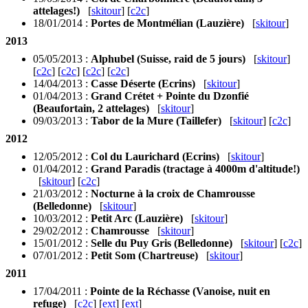
attelages!)
[
skitour
] [
c2c
]
18/01/2014 :
Portes de Montmélian (Lauzière)
[
skitour
]
2013
05/05/2013 :
Alphubel (Suisse, raid de 5 jours)
[
skitour
]
[
c2c
] [
c2c
] [
c2c
] [
c2c
]
14/04/2013 :
Casse Déserte (Ecrins)
[
skitour
]
01/04/2013 :
Grand Crétet + Pointe du Dzonfié
(Beaufortain, 2 attelages)
[
skitour
]
09/03/2013 :
Tabor de la Mure (Taillefer)
[
skitour
] [
c2c
]
2012
12/05/2012 :
Col du Laurichard (Ecrins)
[
skitour
]
01/04/2012 :
Grand Paradis (tractage à 4000m d'altitude!)
[
skitour
] [
c2c
]
21/03/2012 :
Nocturne à la croix de Chamrousse
(Belledonne)
[
skitour
]
10/03/2012 :
Petit Arc (Lauzière)
[
skitour
]
29/02/2012 :
Chamrousse
[
skitour
]
15/01/2012 :
Selle du Puy Gris (Belledonne)
[
skitour
] [
c2c
]
07/01/2012 :
Petit Som (Chartreuse)
[
skitour
]
2011
17/04/2011 :
Pointe de la Réchasse (Vanoise, nuit en
refuge)
[
c2c
] [
ext
] [
ext
]