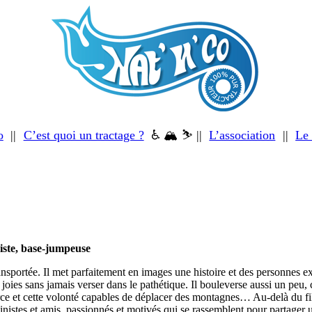
o
||
C’est quoi un tractage ?
♿ 🏔 ⛷ ||
L’association
||
Le
ste, base-jumpeuse
nsportée. Il met parfaitement en images une histoire et des personnes exc
les joies sans jamais verser dans le pathétique. Il bouleverse aussi un pe
force et cette volonté capables de déplacer des montagnes… Au-delà du fil
nistes et amis, passionnés et motivés qui se rassemblent pour partager