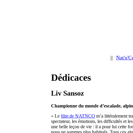
||
Nat'n'C
Dédicaces
Liv Sansoz
Championne du monde d’escalade, alpini
« Le
film de NATNCO
m’a littéralement tra
spectateur, les émotions, les difficultés et 
une belle leçon de vie : il a pour lui cette 
nous ne sommes plus habitués. Tous ces alpi