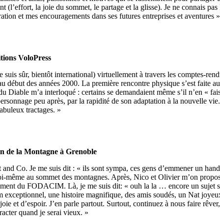
l’effort, la joie du sommet, le partage et la glisse). Je ne connais pas
tion et mes encouragements dans ses futures entreprises et aventures »
itions VoloPress
e suis sûr, bientôt international) virtuellement à travers les comptes-re
 au début des années 2000. La première rencontre physique s’est faite au
du Diable m’a interloqué : certains se demandaient même s’il n’en « fais
 personnage peu après, par la rapidité de son adaptation à la nouvelle vie.
abuleux tractages. »
son de la Montagne à Grenoble
t and Co. Je me suis dit : « ils sont sympa, ces gens d’emmener un hand
oi-même au sommet des montagnes. Après, Nico et Olivier m’on proposé u
nt du FODACIM. Là, je me suis dit: « ouh la la … encore un sujet sur l
film exceptionnel, une histoire magnifique, des amis soudés, un Nat joyeu
ie et d’espoir. J’en parle partout. Surtout, continuez à nous faire rêver,
racter quand je serai vieux. »