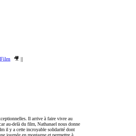
 Film
🎥 ||
eptionnelles. Il arrive à faire vivre au
u, car au-delà du film, Nathanael nous donne
m il y a cette incroyable solidarité dont
 une journée en montagne et permettre à