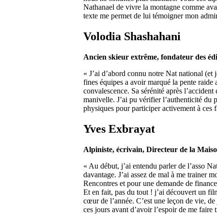
Nathanael de vivre la montagne comme avant (
texte me permet de lui témoigner mon admira
Volodia Shashahani
Ancien skieur extrême, fondateur des éd
« J’ai d’abord connu notre Nat national (et j
fines équipes a avoir marqué la pente raide
convalescence. Sa sérénité après l’accident 
manivelle. J’ai pu vérifier l’authenticité du
physiques pour participer activement à ces f
Yves Exbrayat
Alpiniste, écrivain, Directeur de la Mai
« Au début, j’ai entendu parler de l’asso Na
davantage. J’ai assez de mal à me trainer m
Rencontres et pour une demande de financeme
Et en fait, pas du tout ! j’ai découvert un 
cœur de l’année. C’est une leçon de vie, de jo
ces jours avant d’avoir l’espoir de me faire t